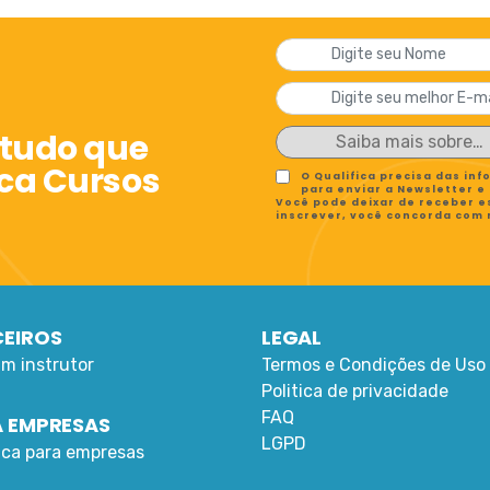
 tudo que
ica Cursos
O Qualifica precisa das in
para enviar a Newsletter e
Você pode deixar de receber e
inscrever, você concorda com
EIROS
LEGAL
um instrutor
Termos e Condições de Uso
Politica de privacidade
FAQ
 EMPRESAS
LGPD
fica para empresas