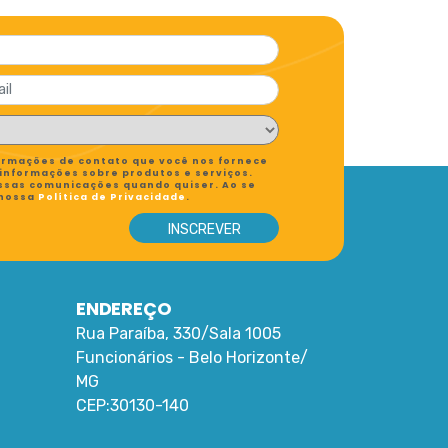
formações de contato que você nos fornece
 informações sobre produtos e serviços.
ssas comunicações quando quiser. Ao se
 nossa
Política de Privacidade
.
ENDEREÇO
Rua Paraíba, 330/Sala 1005
Funcionários -
Belo Horizonte
/
MG
CEP:
30130-140