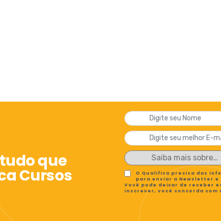
 tudo que
ica Cursos
O Qualifica precisa das in
para enviar a Newsletter e
Você pode deixar de receber e
inscrever, você concorda com