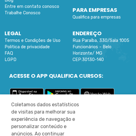
Blog
Entre em contato conosco
PARA EMPRESAS
Trabalhe Conosco
Qualifica para empresas
LEGAL
ENDEREÇO
Termos e Condições de Uso
Rua Paraíba, 330/Sala 1005
Politica de privacidade
Funcionários -
Belo
FAQ
Horizonte
/
MG
LGPD
CEP:
30130-140
ACESSE O APP QUALIFICA CURSOS:
Coletamos dados estatísticos
©
2022 DESENVOLVIDO PELA MLEARN
de visitas para melhorar sua
REDES SOCIAIS
experiência de navegação e
personalizar conteúdo e
anúncios. Ao continuar