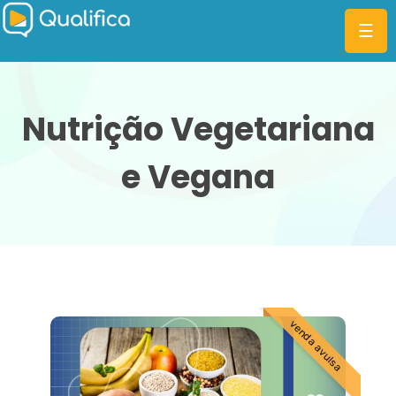
☰
Nutrição Vegetariana
e Vegana
CATEGORIAS
PLANOS
MBA
DIFERENCIAIS
BLOG
venda avulsa
ENTRAR