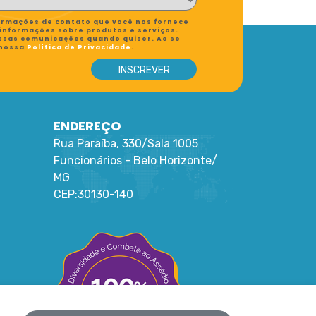
formações de contato que você nos fornece
 informações sobre produtos e serviços.
ssas comunicações quando quiser. Ao se
 nossa
Política de Privacidade
.
ENDEREÇO
Rua Paraíba, 330/Sala 1005
Funcionários -
Belo Horizonte
/
MG
CEP:
30130-140