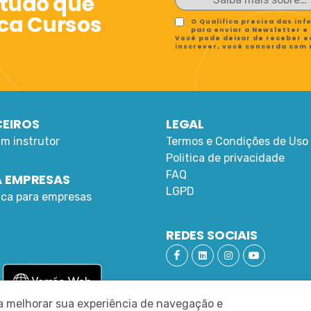
 tudo que
ica Cursos
O Qualifica precisa das in
para enviar a Newsletter e
Você pode deixar de receber e
inscrever, você concorda com
EIROS
LEGAL
um instrutor
Termos e Condições de Uso
Politica de privacidade
FAQ
 EMPRESAS
LGPD
fica para empresas
REDES SOCIAIS
ra melhorar sua experiência de navegação e