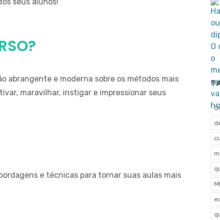
dos seus alunos!
URSO?
são abrangente e moderna sobre os métodos mais
T
ivar, maravilhar, instigar e impressionar seus
Qu
d
c
m
qu
ordagens e técnicas para tornar suas aulas mais
M
e
qu