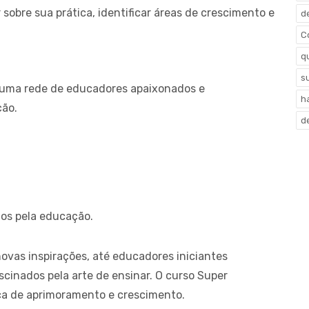
sobre sua prática, identificar áreas de crescimento e
d
C
q
s
uma rede de educadores apaixonados e
h
ção.
d
ados pela educação.
vas inspirações, até educadores iniciantes
scinados pela arte de ensinar. O curso Super
ca de aprimoramento e crescimento.