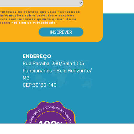
formações de contato que você nos fornece
 informações sobre produtos e serviços.
ssas comunicações quando quiser. Ao se
 nossa
Política de Privacidade
.
ENDEREÇO
Rua Paraíba, 330/Sala 1005
Funcionários -
Belo Horizonte
/
MG
CEP:
30130-140