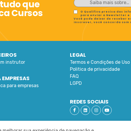
 tudo que
ica Cursos
O Qualifica precisa das in
para enviar a Newsletter e
Você pode deixar de receber e
inscrever, você concorda com
EIROS
LEGAL
um instrutor
Termos e Condições de Uso
Politica de privacidade
FAQ
 EMPRESAS
LGPD
fica para empresas
REDES SOCIAIS
ra melhorar sua experiência de navegação e