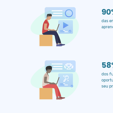
90
das e
apren
58
dos f
oport
seu pr