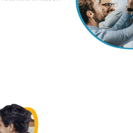
Atraia, desenvol
Atraia profissionais engaja
potencial de seus colabora