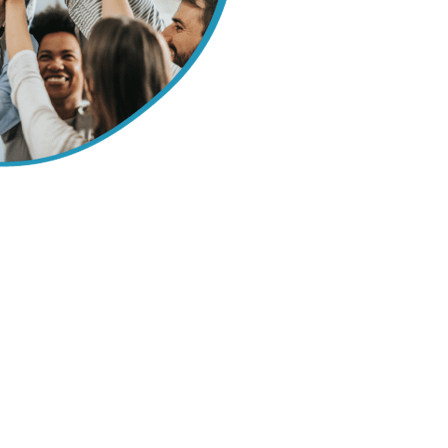
va e retenha talentos
dos com benefícios exclusivos. Desenvolva o
dores com conteúdos de alta qualidade e