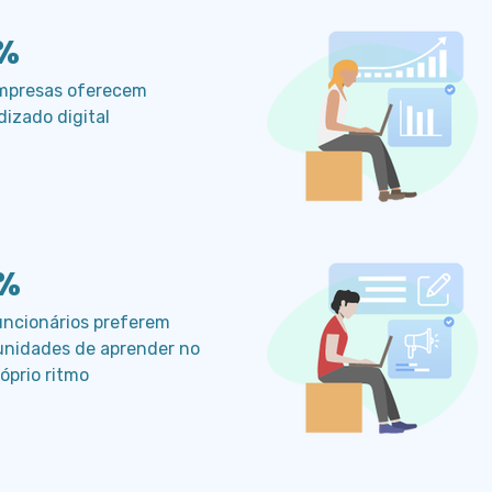
%
mpresas oferecem
dizado digital
%
uncionários preferem
unidades de aprender no
óprio ritmo