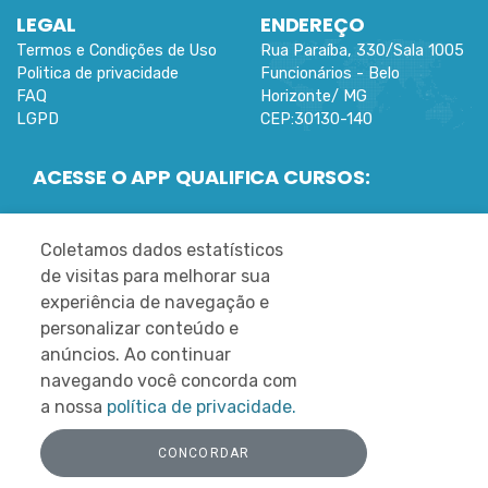
LEGAL
ENDEREÇO
Termos e Condições de Uso
Rua Paraíba, 330/Sala 1005
Politica de privacidade
Funcionários -
Belo
FAQ
Horizonte
/
MG
LGPD
CEP:
30130-140
ACESSE O APP QUALIFICA CURSOS:
Coletamos dados estatísticos
de visitas para melhorar sua
experiência de navegação e
©
2022 DESENVOLVIDO PELA MLEARN
personalizar conteúdo e
REDES SOCIAIS
anúncios. Ao continuar
navegando você concorda com
a nossa
política de privacidade.
CONCORDAR