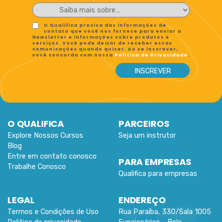
O Qualifica precisa das informações de
contato que você nos fornece para enviar a
Newsletter e informações sobre produtos e
serviços. Você pode deixar de receber essas
comunicações quando quiser. Ao se inscrever,
você concorda com nossa
Política de Privacidade
.
O QUALIFICA
PARCEIROS
Explore Nossos Cursos
Seja um instrutor
Blog
Entre em contato conosco
PARA EMPRESAS
Trabalhe Conosco
Qualifica para empresas
LEGAL
ENDEREÇO
Termos e Condições de Uso
Rua Paraíba, 330/Sala 1005