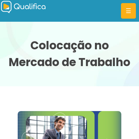
☰
Colocação no
Mercado de Trabalho
CATEGORIAS
PLANOS
MBA
DIFERENCIAIS
BLOG
ENTRAR