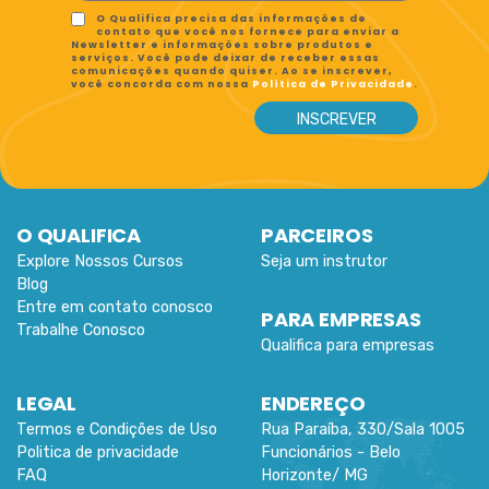
O Qualifica precisa das informações de
contato que você nos fornece para enviar a
Newsletter e informações sobre produtos e
serviços. Você pode deixar de receber essas
comunicações quando quiser. Ao se inscrever,
você concorda com nossa
Política de Privacidade
.
O QUALIFICA
PARCEIROS
Explore Nossos Cursos
Seja um instrutor
Blog
Entre em contato conosco
PARA EMPRESAS
Trabalhe Conosco
Qualifica para empresas
LEGAL
ENDEREÇO
Termos e Condições de Uso
Rua Paraíba, 330/Sala 1005
Politica de privacidade
Funcionários -
Belo
FAQ
Horizonte
/
MG