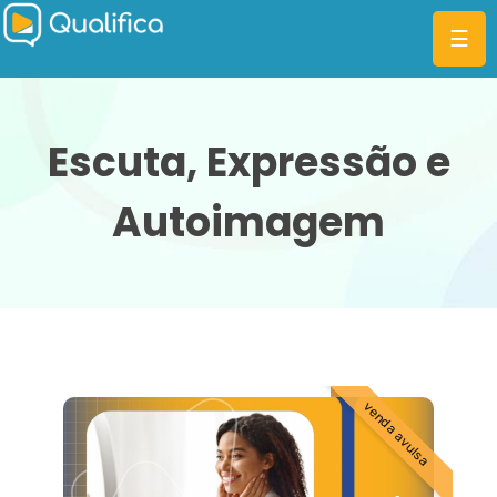
☰
Escuta, Expressão e
Autoimagem
CATEGORIAS
PLANOS
MBA
DIFERENCIAIS
BLOG
venda avulsa
ENTRAR