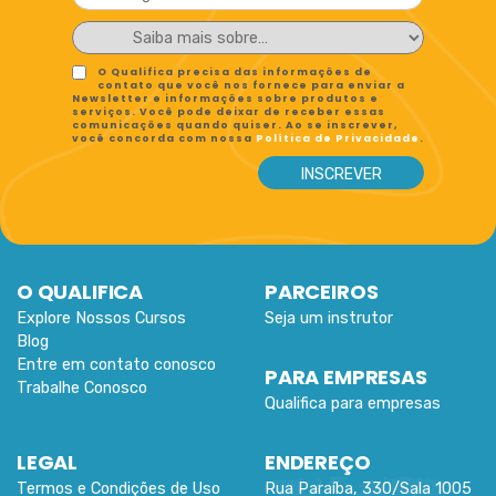
O Qualifica precisa das informações de
contato que você nos fornece para enviar a
Newsletter e informações sobre produtos e
serviços. Você pode deixar de receber essas
comunicações quando quiser. Ao se inscrever,
você concorda com nossa
Política de Privacidade
.
O QUALIFICA
PARCEIROS
Explore Nossos Cursos
Seja um instrutor
Blog
Entre em contato conosco
PARA EMPRESAS
Trabalhe Conosco
Qualifica para empresas
LEGAL
ENDEREÇO
Termos e Condições de Uso
Rua Paraíba, 330/Sala 1005