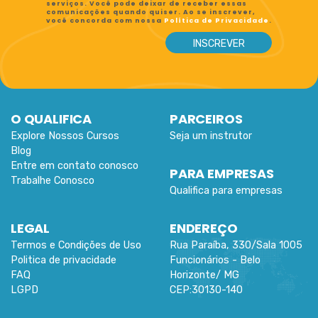
serviços. Você pode deixar de receber essas
comunicações quando quiser. Ao se inscrever,
você concorda com nossa
Política de Privacidade
.
O QUALIFICA
PARCEIROS
Explore Nossos Cursos
Seja um instrutor
Blog
Entre em contato conosco
PARA EMPRESAS
Trabalhe Conosco
Qualifica para empresas
LEGAL
ENDEREÇO
Termos e Condições de Uso
Rua Paraíba, 330/Sala 1005
Politica de privacidade
Funcionários -
Belo
FAQ
Horizonte
/
MG
LGPD
CEP:
30130-140