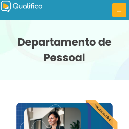
☰
Departamento de
Pessoal
CATEGORIAS
PLANOS
MBA
DIFERENCIAIS
BLOG
venda avulsa
ENTRAR