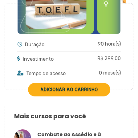
DE
VANTAGENS
BLOG
90 hora(s)
Duração
ENTRAR
R$
299,00
Investimento
0 mese(s)
Tempo de acesso
CADASTRAR
Mais cursos para você
Combate ao Assédio e à