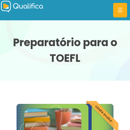
☰
Preparatório para o
TOEFL
CATEGORIAS
PLANOS
MBA
DIFERENCIAIS
CARTEIRINHA
venda avulsa
ESTUDANTIL
DIGITAL
CLUBE