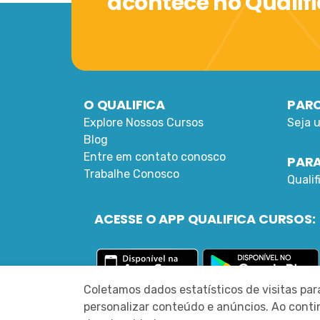
acontece no Qualif
O QUALIFICA
PARC
Explore Nossos Cursos
Seja 
Blog
Entre em contato conosco
PARA
Trabalhe Conosco
Quali
ACESSE O APP QUALIFICA CURSOS:
Coletamos dados estatísticos de visitas pa
personalizar conteúdo e anúncios. Ao con
©
2022 DESENVOLVIDO PELA MLEA