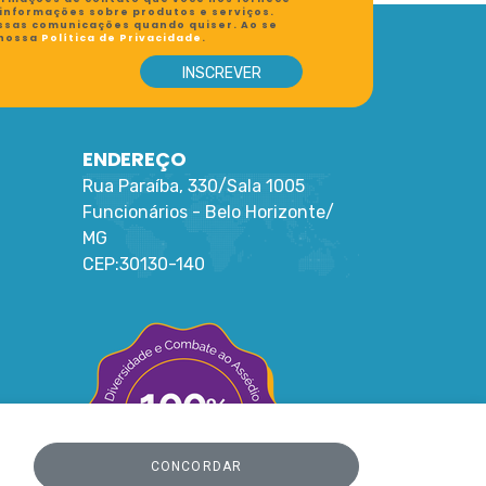
 informações sobre produtos e serviços.
ssas comunicações quando quiser. Ao se
 nossa
Política de Privacidade
.
ENDEREÇO
Rua Paraíba, 330/Sala 1005
Funcionários -
Belo Horizonte
/
MG
CEP:
30130-140
CONCORDAR