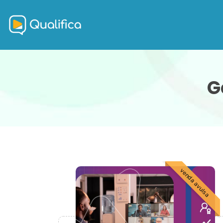
G
venda avulsa