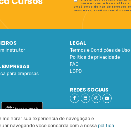
ica Cursos
para enviar a Newsletter e
Você pode deixar de receber e
inscrever, você concorda com
EIROS
LEGAL
um instrutor
Termos e Condições de Uso
Politica de privacidade
FAQ
 EMPRESAS
LGPD
fica para empresas
REDES SOCIAIS
ra melhorar sua experiência de navegação e
tinuar navegando você concorda com a nossa
política
RN