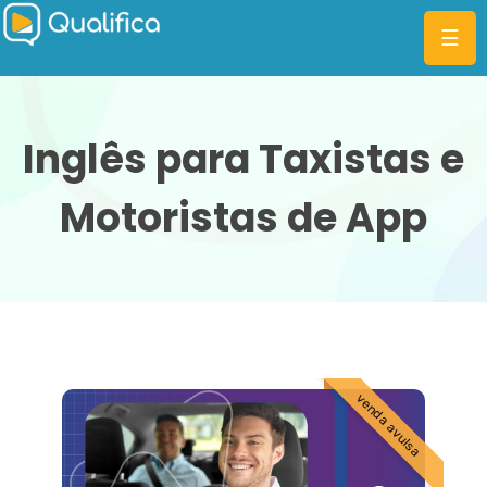
☰
Inglês para Taxistas e
Motoristas de App
CATEGORIAS
PLANOS
MBA
DIFERENCIAIS
BLOG
venda avulsa
ENTRAR