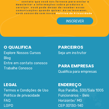
contato que você nos fornece para enviar a
Newsletter e informações sobre produtos e
serviços. Você pode deixar de receber essas
comunicações quando quiser. Ao se inscrever,
você concorda com nossa
Política de Privacidade
.
O QUALIFICA
PARCEIROS
Explore Nossos Cursos
Seja um instrutor
Blog
Entre em contato conosco
PARA EMPRESAS
Trabalhe Conosco
Qualifica para empresas
LEGAL
ENDEREÇO
Termos e Condições de Uso
Rua Paraíba, 330/Sala 1005
Politica de privacidade
Funcionários -
Belo
FAQ
Horizonte
/
MG
LGPD
CEP:
30130-140