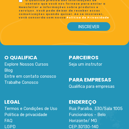
O Qualifica precisa das informações de
contato que você nos fornece para enviar a
Newsletter e informações sobre produtos e
serviços. Você pode deixar de receber essas
comunicações quando quiser. Ao se inscrever,
você concorda com nossa
Política de Privacidade
.
O QUALIFICA
PARCEIROS
Explore Nossos Cursos
Seja um instrutor
Blog
Entre em contato conosco
PARA EMPRESAS
Trabalhe Conosco
Qualifica para empresas
LEGAL
ENDEREÇO
Termos e Condições de Uso
Rua Paraíba, 330/Sala 1005
Politica de privacidade
Funcionários -
Belo
FAQ
Horizonte
/
MG
LGPD
CEP:
30130-140