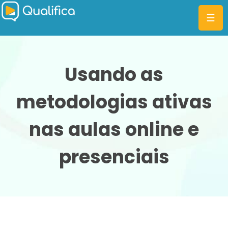
☰
Usando as
metodologias ativas
CATEGORIAS
PLANOS
nas aulas online e
MBA
presenciais
DIFERENCIAIS
BLOG
ENTRAR