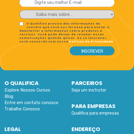
O Qualifica precisa das informações de
contato que você nos fornece para enviar a
Newsletter e informações sobre produtos e
serviços. Você pode deixar de receber essas
comunicações quando quiser. Ao se inscrever,
você concorda com nossa
Política de Privacidade
.
O QUALIFICA
PARCEIROS
Explore Nossos Cursos
Seja um instrutor
Blog
Entre em contato conosco
PARA EMPRESAS
Trabalhe Conosco
Qualifica para empresas
LEGAL
ENDEREÇO