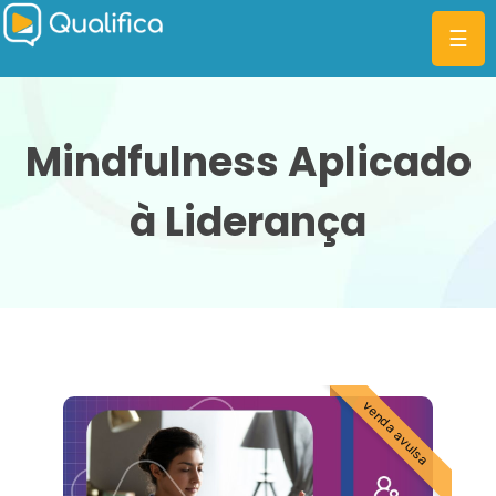
☰
Mindfulness Aplicado
à Liderança
CATEGORIAS
PLANOS
MBA
DIFERENCIAIS
BLOG
venda avulsa
ENTRAR