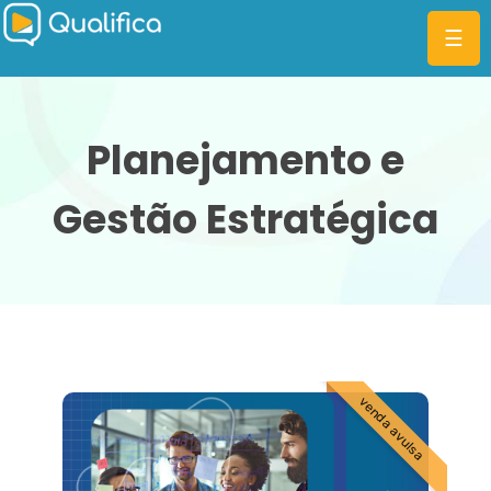
☰
Planejamento e
Gestão Estratégica
CATEGORIAS
PLANOS
MBA
DIFERENCIAIS
BLOG
venda avulsa
ENTRAR