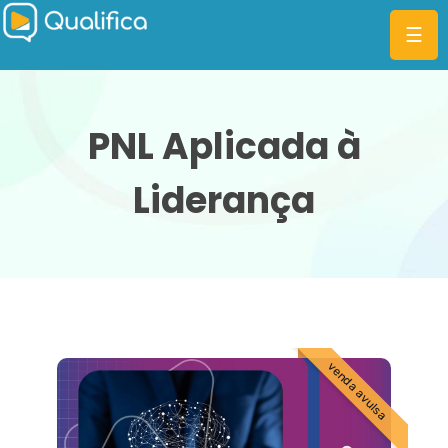
☰
PNL Aplicada à
Liderança
CATEGORIAS
PLANOS
MBA
DIFERENCIAIS
BLOG
venda avulsa
ENTRAR