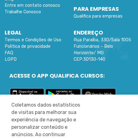
Entre em contato conosco
PARA EMPRESAS
Trabalhe Conosco
Qualifica para empresas
LEGAL
ENDEREÇO
Termos e Condições de Uso
Rua Paraíba, 330/Sala 1005
Politica de privacidade
Funcionários -
Belo
FAQ
Horizonte
/
MG
LGPD
CEP:
30130-140
ACESSE O APP QUALIFICA CURSOS:
Coletamos dados estatísticos
©
2022 DESENVOLVIDO PELA MLEARN
de visitas para melhorar sua
REDES SOCIAIS
experiência de navegação e
personalizar conteúdo e
anúncios. Ao continuar