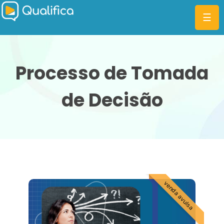
☰
Processo de Tomada
de Decisão
CATEGORIAS
PLANOS
MBA
DIFERENCIAIS
BLOG
venda avulsa
ENTRAR