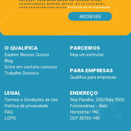
serviços. Você pode deixar de receber essas
comunicações quando quiser. Ao se inscrever,
você concorda com nossa
Política de Privacidade
.
O QUALIFICA
PARCEIROS
Explore Nossos Cursos
Seja um instrutor
Blog
Entre em contato conosco
PARA EMPRESAS
Trabalhe Conosco
Qualifica para empresas
LEGAL
ENDEREÇO
Termos e Condições de Uso
Rua Paraíba, 330/Sala 1005
Politica de privacidade
Funcionários -
Belo
FAQ
Horizonte
/
MG
LGPD
CEP:
30130-140