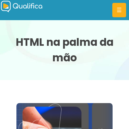
☰
HTML na palma da
mão
CATEGORIAS
PLANOS
MBA
DIFERENCIAIS
BLOG
ENTRAR