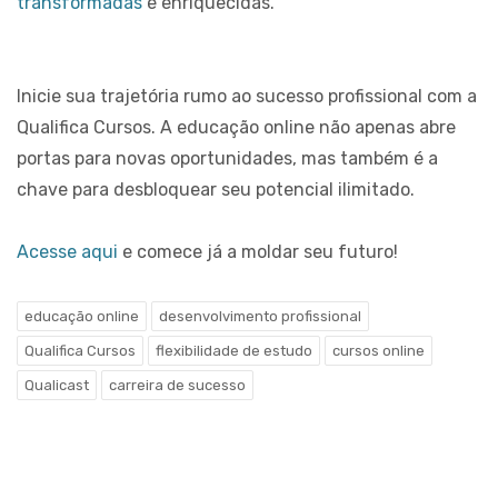
transformadas
e enriquecidas.
HABILIDADES
OU
DIPLOMA?
O
Inicie sua trajetória rumo ao sucesso profissional com a
QUE
Qualifica Cursos. A educação online não apenas abre
O
portas para novas oportunidades, mas também é a
MERCADO
REALMENTE
chave para desbloquear seu potencial ilimitado.
VALORIZA
HOJE
Acesse aqui
e comece já a moldar seu futuro!
educação online
desenvolvimento profissional
Qualifica Cursos
flexibilidade de estudo
cursos online
TAGS
Qualicast
carreira de sucesso
QUALIFICA
QUALIFICA