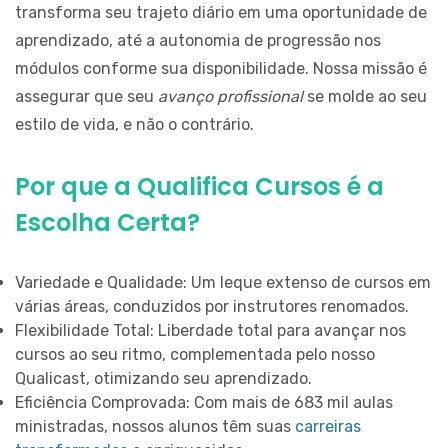
transforma seu trajeto diário em uma oportunidade de
USAR
INTELIGÊNCIA
aprendizado, até a autonomia de progressão nos
ARTIFICIAL
módulos conforme sua disponibilidade. Nossa missão é
NO
assegurar que seu
avanço profissional
se molde ao seu
DIA
A
estilo de vida, e não o contrário.
DIA:
FERRAMENTAS
Por que a Qualifica Cursos é a
E
APLICAÇÕES
Escolha Certa?
PRÁTICAS
O
Variedade e Qualidade
: Um leque extenso de cursos em
QUE
FAZER
várias áreas, conduzidos por instrutores renomados.
PARA
Flexibilidade Total
: Liberdade total para avançar nos
TRABALHAR
cursos ao seu ritmo, complementada pelo nosso
COM
Qualicast, otimizando seu aprendizado.
MARKETING
Eficiência Comprovada
: Com mais de 683 mil aulas
EM
ministradas, nossos alunos têm suas
carreiras
2026