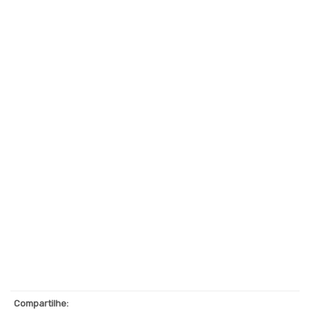
CURSOS
DESENVOLVIMENTO
PROFISSIONAL
CURSOS
ONLINE
EDUCAÇÃO
ONLINE
MERCADO
DE
TRABALHO
CARREIRA
QUALIFICA
LIDERANÇA
MBA
Compartilhe: