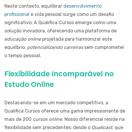
UM
Neste contexto, equilibrar
desenvolvimento
ESTUDO
profissional
e vida pessoal surge como um desafio
DE
CADASTRAR
CASO.
significativo. A
Qualifica Cursos
emerge como uma
solução inovadora, oferecendo uma plataforma de
QUALIFICA
OFERECE
educação online
projetada para harmonizar este
SERVIÇO
equilíbrio,
potencializando carreiras
sem comprometer
PARA
o tempo pessoal.
AUMENTAR
COMPETITIVIDADE
DOS
Flexibilidade Incomparável no
ISP
Estudo Online
Destacando-se em um mercado competitivo, a
Qualifica Cursos oferece uma gama impressionante de
RECENTES
mais de 200
cursos online
. Nosso diferencial reside na
flexibilidade sem precedentes: desde o
Qualicast
, que
COMO