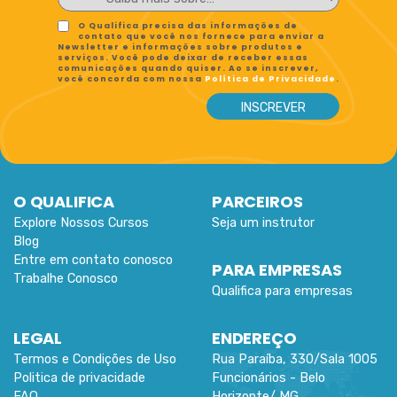
HABILIDADES
O Qualifica precisa das informações de
DE
contato que você nos fornece para enviar a
LIDERANÇA
Newsletter e informações sobre produtos e
serviços. Você pode deixar de receber essas
comunicações quando quiser. Ao se inscrever,
você concorda com nossa
Política de Privacidade
.
INOVAÇÃO
DE
O QUALIFICA
PARCEIROS
Explore Nossos Cursos
Seja um instrutor
Blog
Entre em contato conosco
PARA EMPRESAS
Trabalhe Conosco
Qualifica para empresas
LEGAL
ENDEREÇO
Termos e Condições de Uso
Rua Paraíba, 330/Sala 1005
Politica de privacidade
Funcionários -
Belo
FAQ
Horizonte
/
MG