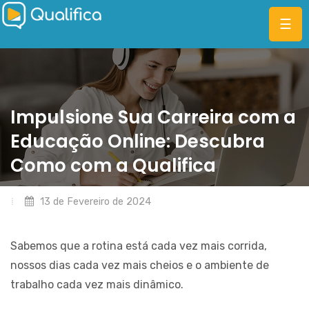
POPULAR
☰
AS
HABILIDADES
DO
PROFISSIONAL
DO
Impulsione Sua Carreira com a
FUTURO
Educação Online: Descubra
CATEGORIAS
COMO
NÓS
Como com a Qualifica
PLANOS
REALIZAMOS
ALTERAÇÕES
MBA
NO
13 de Fevereiro de 2024
PRODUTO
DIFERENCIAIS
ATRAVÉS
DE
Sabemos que a rotina está cada vez mais corrida,
BLOG
PESQUISA
nossos dias cada vez mais cheios e o ambiente de
COM
trabalho cada vez mais dinâmico.
OS
USUÁRIOS?
ENTRAR