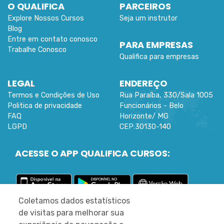
O QUALIFICA
PARCEIROS
Explore Nossos Cursos
Seja um instrutor
Blog
Entre em contato conosco
PARA EMPRESAS
Trabalhe Conosco
Qualifica para empresas
LEGAL
ENDEREÇO
Termos e Condições de Uso
Rua Paraíba, 330/Sala 1005
Politica de privacidade
Funcionários -
Belo
FAQ
Horizonte
/
MG
LGPD
CEP:
30130-140
ACESSE O APP QUALIFICA CURSOS:
Coletamos dados estatísticos
©
2022 DESENVOLVIDO PELA MLEARN
de visitas para melhorar sua