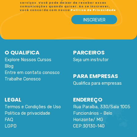
serviços. Você pode deixar de receber essas
comunicações quando quiser. Ao se inscrever,
você concorda com nossa
Política de Privacidade
.
O QUALIFICA
PARCEIROS
Explore Nossos Cursos
Seja um instrutor
Blog
Entre em contato conosco
PARA EMPRESAS
Trabalhe Conosco
Qualifica para empresas
LEGAL
ENDEREÇO
Termos e Condições de Uso
Rua Paraíba, 330/Sala 1005
Politica de privacidade
Funcionários -
Belo
FAQ
Horizonte
/
MG
LGPD
CEP:
30130-140