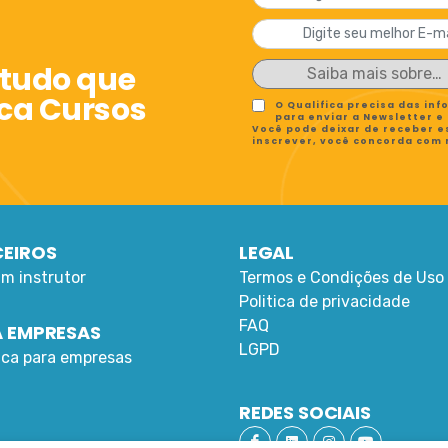
 tudo que
ica Cursos
O Qualifica precisa das in
para enviar a Newsletter e
Você pode deixar de receber e
inscrever, você concorda com
EIROS
LEGAL
um instrutor
Termos e Condições de Uso
Politica de privacidade
FAQ
 EMPRESAS
LGPD
fica para empresas
REDES SOCIAIS