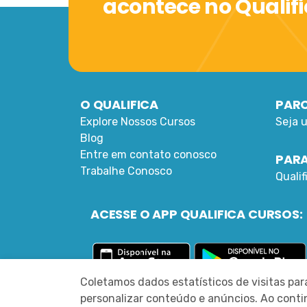
acontece no Qualif
O QUALIFICA
PARC
Explore Nossos Cursos
Seja 
Blog
Entre em contato conosco
PARA
Trabalhe Conosco
Quali
ACESSE O APP QUALIFICA CURSOS:
Coletamos dados estatísticos de visitas pa
personalizar conteúdo e anúncios. Ao con
©
2022 DESENVOLVIDO PELA MLEA