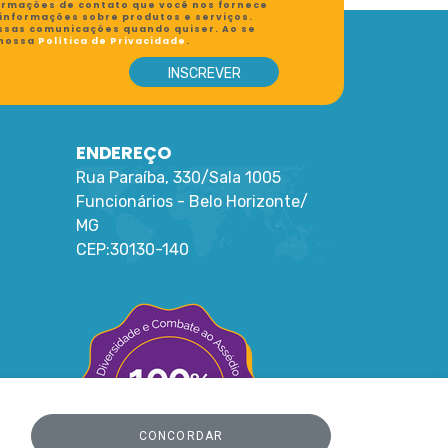
formações de contato que você nos fornece
 informações sobre produtos e serviços.
ssas comunicações quando quiser. Ao se
 nossa
Política de Privacidade
.
ENDEREÇO
Rua Paraíba, 330/Sala 1005
Funcionários -
Belo Horizonte
/
MG
CEP:
30130-140
CONCORDAR