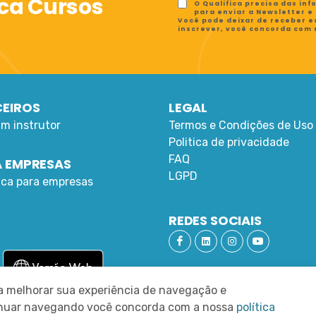
ica Cursos
O Qualifica precisa das in
para enviar a Newsletter e
Você pode deixar de receber e
inscrever, você concorda com
EIROS
LEGAL
um instrutor
Termos e Condições de Uso
Politica de privacidade
FAQ
 EMPRESAS
LGPD
fica para empresas
REDES SOCIAIS
ra melhorar sua experiência de navegação e
tinuar navegando você concorda com a nossa
política
RN